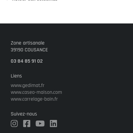
Zone artisanale
39190 COUSANCE
03 84 85 91 02
Liens
www.gedimat.fr
www.caseo-maison.com
www.carrelage-bain.fr
Suivez-nous